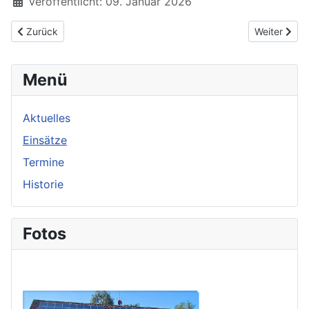
Veröffentlicht: 09. Januar 2026
Vorheriger Beitrag: 01/2026 und 02/2026 Hilfeleistungseinsatz
Nächster Be
Zurück
Weiter
Menü
Aktuelles
Einsätze
Termine
Historie
Fotos